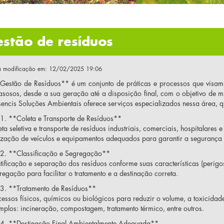
stão de resíduos
a modificação em: 12/02/2025 19:06
Gestão de Resíduos** é um conjunto de práticas e processos que visam
asosos, desde a sua geração até a disposição final, com o objetivo de m
sencis Soluções Ambientais oferece serviços especializados nessa área, q
1. **Coleta e Transporte de Resíduos**
eta seletiva e transporte de resíduos industriais, comerciais, hospitalares 
lização de veículos e equipamentos adequados para garantir a segurança e
2. **Classificação e Segregação**
ntificação e separação dos resíduos conforme suas características (perigos
regação para facilitar o tratamento e a destinação correta.
3. **Tratamento de Resíduos**
cessos físicos, químicos ou biológicos para reduzir o volume, a toxicidad
mplos: incineração, compostagem, tratamento térmico, entre outros.
4. **Destinação Final Ambientalmente Adequada**