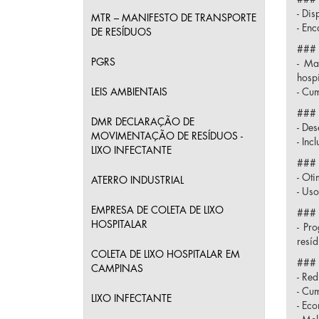
- Dis
MTR – MANIFESTO DE TRANSPORTE
- En
DE RESÍDUOS
### 
PGRS
- Ma
hospi
LEIS AMBIENTAIS
- Cu
### 
DMR DECLARAÇÃO DE
- De
MOVIMENTAÇÃO DE RESÍDUOS -
- Inc
LIXO INFECTANTE
### 
- Oti
ATERRO INDUSTRIAL
- Us
EMPRESA DE COLETA DE LIXO
### 
HOSPITALAR
- Pr
resíd
COLETA DE LIXO HOSPITALAR EM
### 
CAMPINAS
- Re
- Cu
LIXO INFECTANTE
- Eco