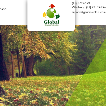
(11) 4722-3991
WhatsApp (11) 94139-196
osco
suporte@gsambientais.com