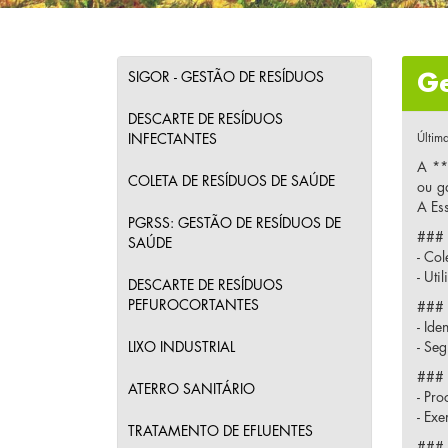
SIGOR - GESTÃO DE RESÍDUOS
Ge
DESCARTE DE RESÍDUOS
INFECTANTES
Últim
A **
COLETA DE RESÍDUOS DE SAÚDE
ou g
A Es
PGRSS: GESTÃO DE RESÍDUOS DE
### 
SAÚDE
- Col
- Uti
DESCARTE DE RESÍDUOS
PEFUROCORTANTES
### 
- Ide
LIXO INDUSTRIAL
- Seg
### 
ATERRO SANITÁRIO
- Pro
- Exe
TRATAMENTO DE EFLUENTES
### 