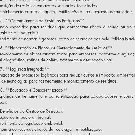
posição de resíduos em aterros sanitários licenciados.
caminhamento para reciclagem, reutilização ou recuperação de materiais.
5. **Gerenciamento de Resíduos Perigosos**
nejo específico para resíduos que apresentam riscos à saúde ou ao 
talares ou industriais.
mprimento de normas rigorosas, como as estabelecidas pela Política Nacio
6. **Elaboração de Planos de Gerenciamento de Resíduos**
senvolvimento de planos customizados para empresas, conforme a legislaçã
lui diagnóstico, rotinas de coleta, tratamento e destinação final.
7. **Logística Integrada**
mização de processos logísticos para reduzir custos e impactos ambientai
o de tecnologias para rastreamento e monitoramento de resíduos.
8. **Educação e Conscientização**
ogramas de treinamento e conscientização para colaboradores e comun
uos.
Benefícios da Gestão de Resíduos:
dução do impacto ambiental.
mprimento da legislação ambiental.
nomia de recursos através da reciclagem e reutilização.