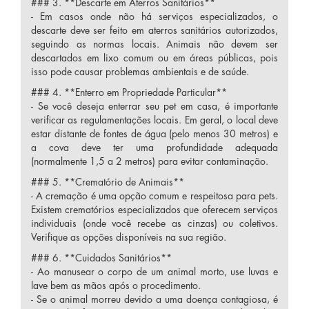
### 3. **Descarte em Aterros Sanitários**
- Em casos onde não há serviços especializados, o
descarte deve ser feito em aterros sanitários autorizados,
seguindo as normas locais. Animais não devem ser
descartados em lixo comum ou em áreas públicas, pois
isso pode causar problemas ambientais e de saúde.
### 4. **Enterro em Propriedade Particular**
- Se você deseja enterrar seu pet em casa, é importante
verificar as regulamentações locais. Em geral, o local deve
estar distante de fontes de água (pelo menos 30 metros) e
a cova deve ter uma profundidade adequada
(normalmente 1,5 a 2 metros) para evitar contaminação.
### 5. **Crematório de Animais**
- A cremação é uma opção comum e respeitosa para pets.
Existem crematórios especializados que oferecem serviços
individuais (onde você recebe as cinzas) ou coletivos.
Verifique as opções disponíveis na sua região.
### 6. **Cuidados Sanitários**
- Ao manusear o corpo de um animal morto, use luvas e
lave bem as mãos após o procedimento.
- Se o animal morreu devido a uma doença contagiosa, é