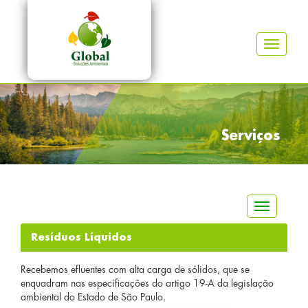
Toggle
navigati
Home
Empresa
Serviços
Serviços
Orçamento
Toggle nav
Contato
Resíduos Líquidos
Trabalhe Conosco
Recebemos efluentes com alta carga de sólidos, que se
Valorização de Resíduos
enquadram nas especificações do artigo 19-A da legislação
ambiental do Estado de São Paulo.
Informativos